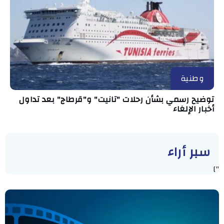
وطنية
توضيح رسمي بشأن رحلات "تانيت" و"قرطاج" بعد تداول
أخبار الإلغاء
سبر أراء
"]