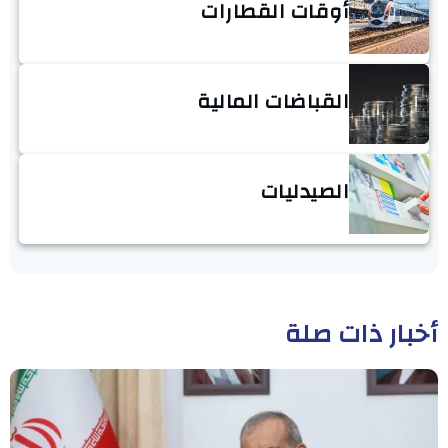
أوقات القطارات
القباضات المالية
الصيدليات
أخبار ذات صلة