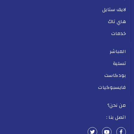
لايف ستايل
هاي تاك
خدمات
المباشر
تسلية
بودكاست
فايسبوكيات
من نحن؟
اتصل بنا :