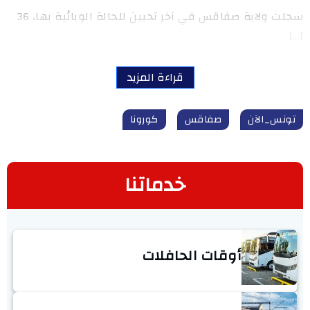
سجلت ولاية صفاقس في آخر تحيين للحالة الوبائية بها، 36
[…]
قراءة المزيد
تونس_الآن
صفاقس
كورونا
خدماتنا
أوقات الحافلات