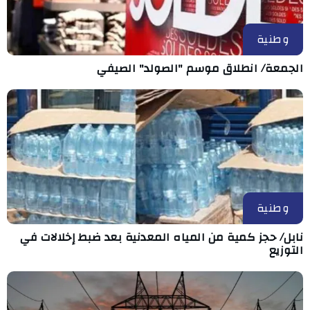
وطنية
الجمعة/ انطلاق موسم "الصولد" الصيفي
وطنية
نابل/ حجز كمية من المياه المعدنية بعد ضبط إخلالات في
التوزيع