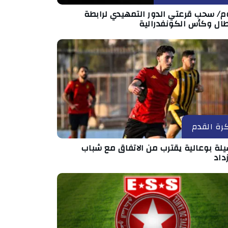
وم/ سحب قرعتي الدور التمهيدي لرابطة
طال وكأس الكونفدرالية
رة القدم
لة بوعالية يقترب من الاتفاق مع شباب
داد