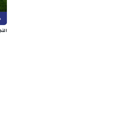
ك
الن