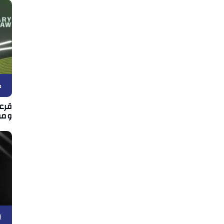
ك
قرعة
ومو
ا