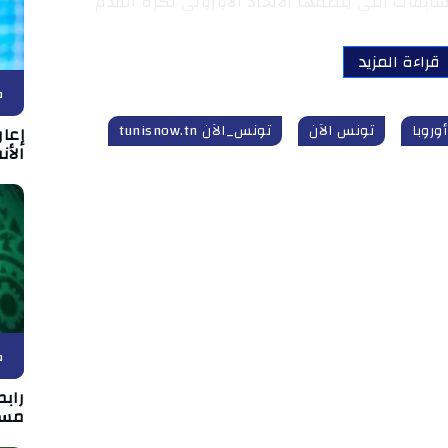
بقات التي ينظمها الاتحاد الأوروبي لكرة القدم
قراءة المزيد
ك
وروبا
تونس الآن
تونس_الآن tunisnow.tn
إعا
الأن
ك
رابط
مسا