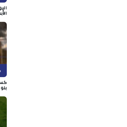
الي
الأب
ك
كسي
بلوز