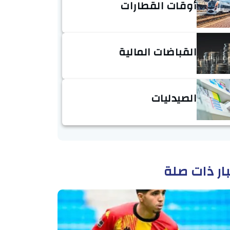
أوقات القطارات
القباضات المالية
الصيدليات
ار ذات صلة