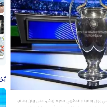
أخب
 بينهم الفرنسي بول بوغبا والمغربي حكيم زياش، على بيان يطالب