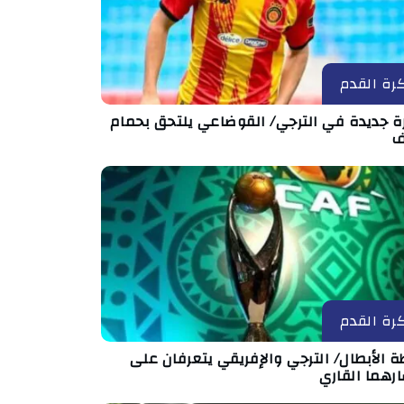
رة القدم
رة جديدة في الترجي/ القوضاعي يلتحق بحمام
ف
رة القدم
ة الأبطال/ الترجي والإفريقي يتعرفان على
رهما القاري