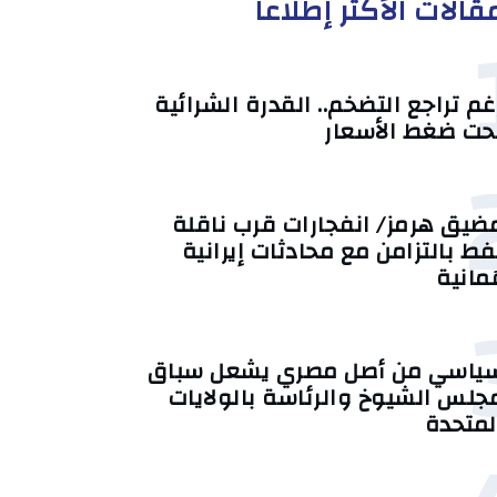
قالات الأكثر إطلاعا
غم تراجع التضخم.. القدرة الشرائية
حت ضغط الأسعار
ضيق هرمز/ انفجارات قرب ناقلة
فط بالتزامن مع محادثات إيرانية
ُمانية
ياسي من أصل مصري يشعل سباق
جلس الشيوخ والرئاسة بالولايات
لمتحدة