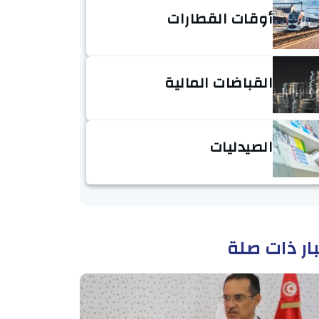
أوقات القطارات
القباضات المالية
الصيدليات
ار ذات صلة