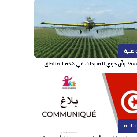
طنية
ة/ رشّ جوي للمبيدات في هذه المناطق
طنية