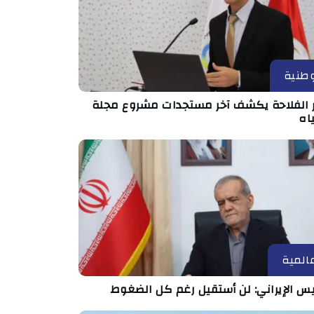
طنية
ر الفلاحة يكشف آخر مستجدات مشروع مجلة
اه
المية
يس الإيراني: لن أستقيل رغم كل الضغوط