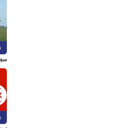
و
سوس
و