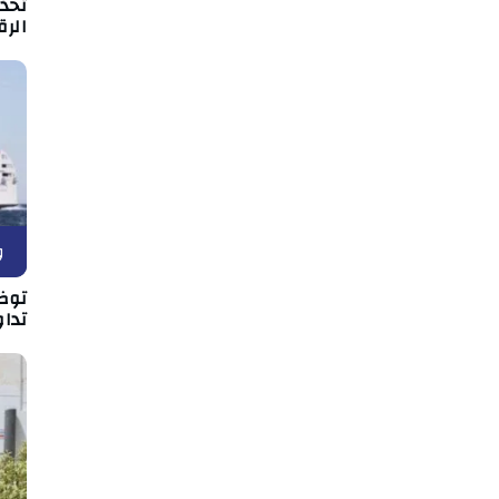
تحذي
الر
و
توض
تداو