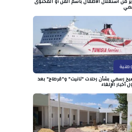
ر من استغلال الأطفال باسم الفن أو المحتوى
قمي
طنية
يح رسمي بشأن رحلات "تانيت" و"قرطاج" بعد
ل أخبار الإلغاء