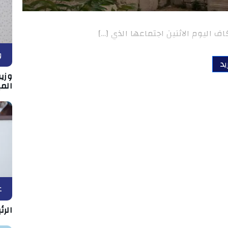
ف اليوم الاثنين اجتماعها الذي […]
و
يد
وزي
المي
ع
الرئ