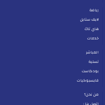
رياضة
لايف ستايل
هاي تاك
خدمات
المباشر
تسلية
بودكاست
فايسبوكيات
من نحن؟
اتصل بنا :