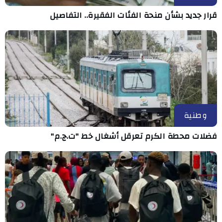
قرار جديد بشأن منحة الفئات الفقيرة.. التفاصيل
وطنية
فضلات محطة الكرم تعرقل أشغال خط "ت.ج.م"