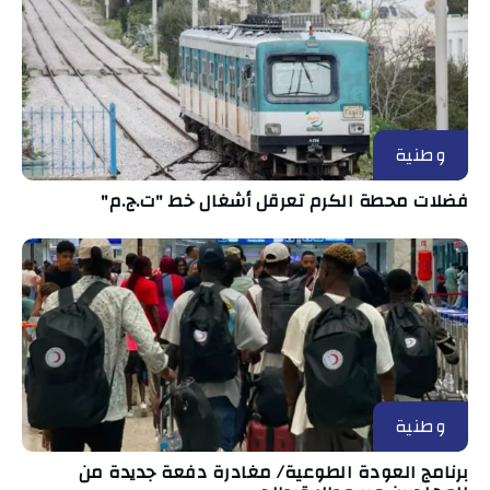
وطنية
فضلات محطة الكرم تعرقل أشغال خط "ت.ج.م"
وطنية
برنامج العودة الطوعية/ مغادرة دفعة جديدة من