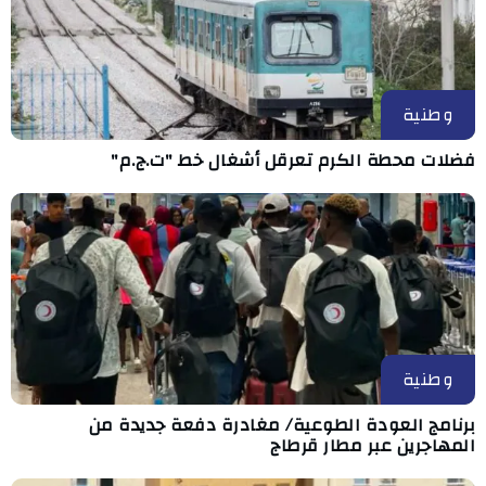
وطنية
فضلات محطة الكرم تعرقل أشغال خط "ت.ج.م"
وطنية
برنامج العودة الطوعية/ مغادرة دفعة جديدة من
المهاجرين عبر مطار قرطاج