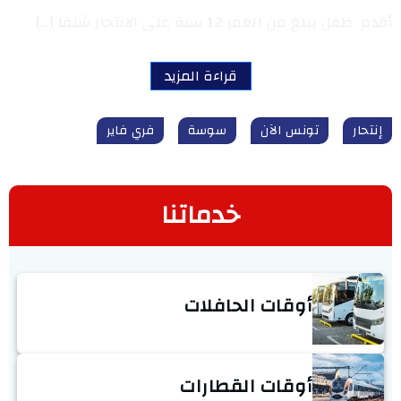
أقدم طفل يبلغ من العمر 12 سنة على الانتحار شنقا […]
قراءة المزيد
إنتحار
تونس الآن
سوسة
فري فاير
خدماتنا
أوقات الحافلات
أوقات القطارات