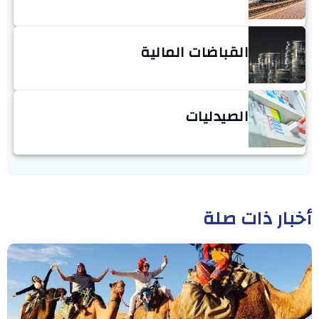
القباضات المالية
الصيدليات
أخبار ذات صلة