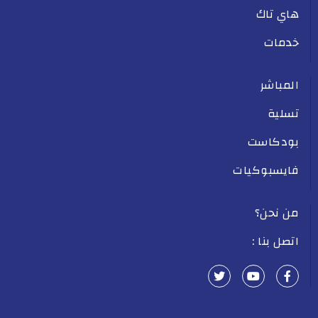
هاي تاك
خدمات
المباشر
تسلية
بودكاست
فايسبوكيات
من نحن؟
اتصل بنا :