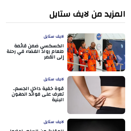
المزيد من لايف ستايل
لايف ستايل
الكسكسي ضمن قائمة
طعام رواد الفضاء في رحلة
إلى القمر
لايف ستايل
قوة خفية داخل الجسم..
تعرف على فوائد الدهون
البنية
لايف ستايل