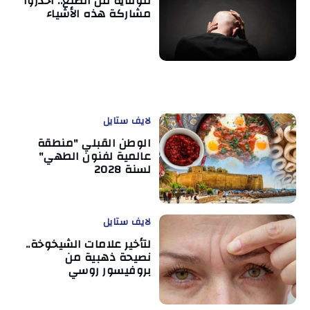
للوقاية من الصلع.. احذروا
مشاركة هذه الأشياء
لايف ستايل
الوطن القبلي "منطقة
عالمية لفنون الطهي"
لسنة 2028
لايف ستايل
لتأخير علامات الشيخوخة..
نصيحة ذهبية من
بروفيسور روسي