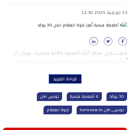
13 جويلية 2025 11:30
لايف ستايل: هناك أيضًا أطعمة فعّالة ومجربة، يمكن أن
تُحسّن صحة العظام بشكل ملحوظ خلال 30 يومًا فقط،
قراءة المزيد
30 يومًا
6 أطعمة هندية
تونس الآن
تونس_الآن tunisnow.tn
قوة العظام