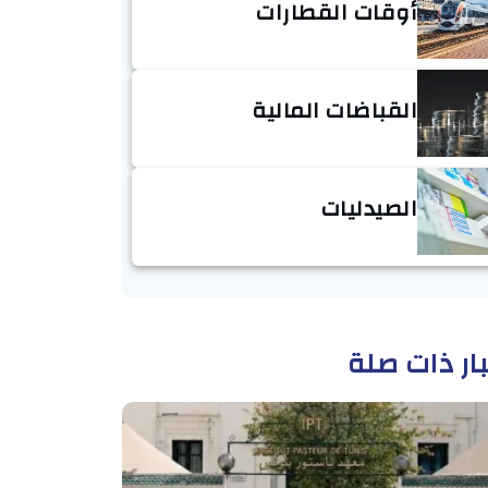
أوقات القطارات
القباضات المالية
الصيدليات
ار ذات صلة