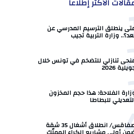
قالات الأكثر إطلاعا
تى ينطلق الترسيم المدرسي عن
عد؟.. وزارة التربية تجيب
منحى تنازلي ‎للتضخم في تونس خلال
يلية 2026‎
زارة الفلاحة: هذا حجم المخزون
لتعديلي للبطاطا
صفاقس/ انطلاق أشغال 35 شقة
من أولى مشاريع الكراء المملّك