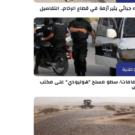
ء جبائي يثير أزمة في قطاع الرخام.. التفاصيل
طنية
مامات/ سطو مسلح "هوليودي" على مكتب