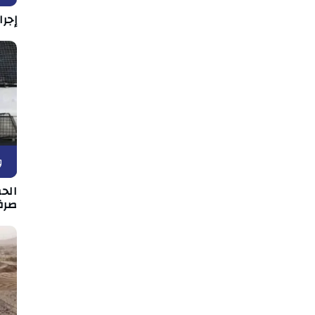
إجرا
و
الح
صرف