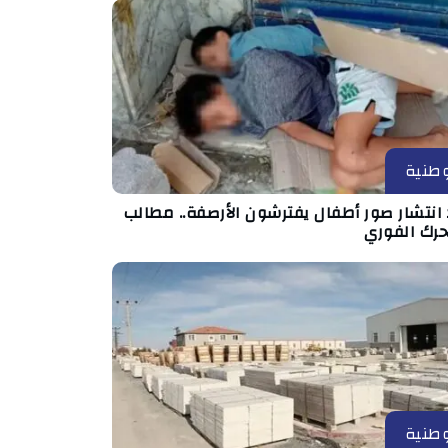
طنية
انتشار صور أطفال يفترشون الأرصفة.. مطالب
حرك الفوري
طنية