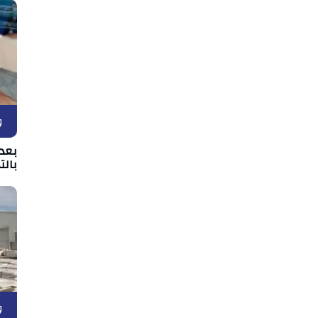
و
بعد 
بالت
و