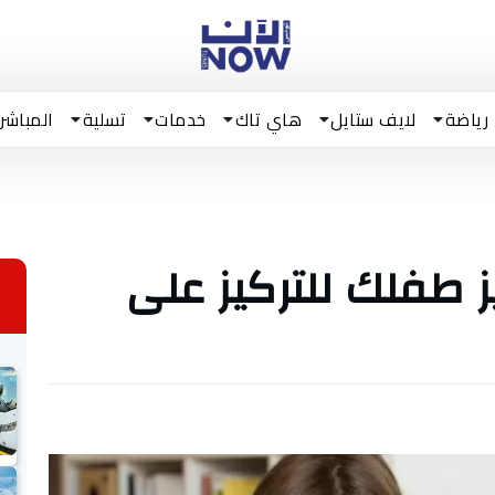
رياضة
لايف ستايل
هاي تاك
خدمات
تسلية
المباشر
ز طفلك للتركيز على