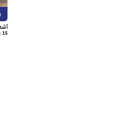
و
أشغ
15 بين قفصة والقصرين