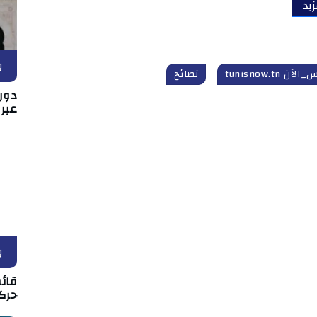
زيد
و
آن tunisnow.tn
نصائح
دور 
عبر
و
قائم
حركة