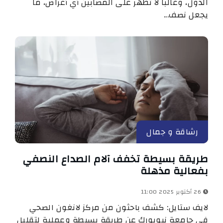
الدول، وغالبا لا تظهر على المصابين أي أعراض، ما
يجعل نصف...
رشاقة و جمال
طريقة بسيطة تخفف آلام الصداع النصفي
بفعالية مذهلة
26 أكتوبر 2025 11:00
لايف ستايل: كشف باحثون من مركز لانغون الصحي
في جامعة نيويورك عن طريقة بسيطة وعملية لتقليل