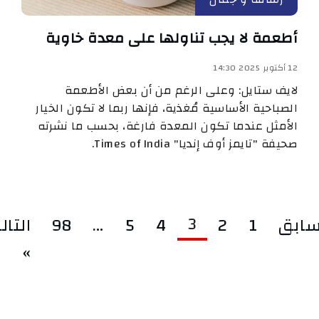
أطعمة لا يجب تناولها على معدة خاوية
12 أكتوبر 2025 14:30
لايف ستايل: وعلى الرغم من أن بعض الأطعمة
الصباحية الأساسية مُغذية، فإنها ربما لا تكون الخيار
الأمثل عندما تكون المعدة فارغة، بحسب ما نشرته
صحيفة "تايمز أوف إنديا" Times of India.
3
سابق
1
2
4
5
…
98
التال
»