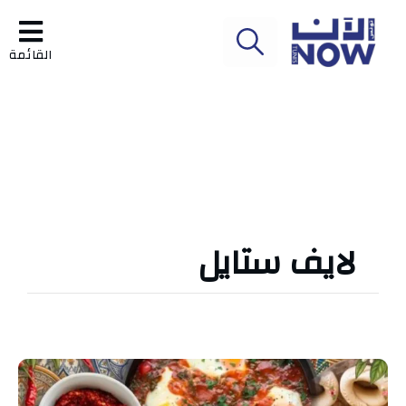
القائمة
لايف ستايل