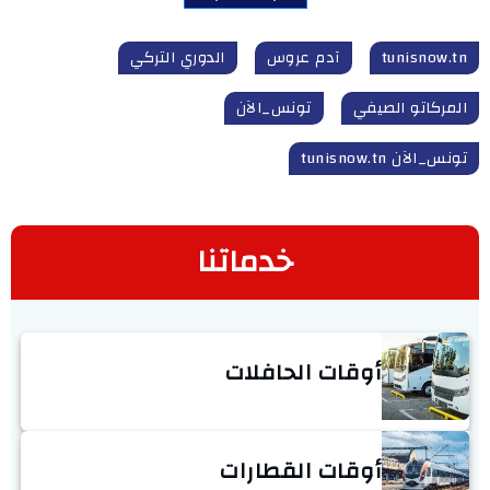
tunisnow.tn
آدم عروس
الدوري التركي
المركاتو الصيفي
تونس_الآن
تونس_الآن tunisnow.tn
خدماتنا
أوقات الحافلات
أوقات القطارات