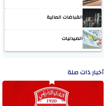
القباضات المالية
الصيدليات
أخبار ذات صلة