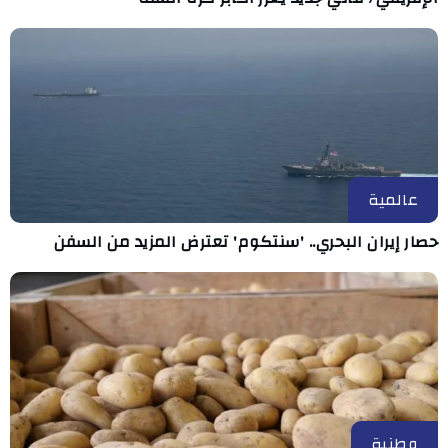
عالمية
حصار إيران البحري.. 'سنتكوم' تعترض المزيد من السفن
وطنية