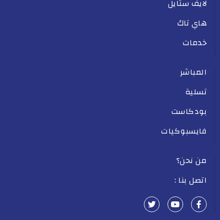
لايف ستايل
هاي تاك
خدمات
المباشر
تسلية
بودكاست
فايسبوكيات
من نحن؟
اتصل بنا :