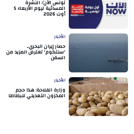
تونس الآن/ النشرة
المسائية ليوم الأربعاء 5
أوت 2026
الأخبار
حصار إيران البحري..
'سنتكوم' تعترض المزيد من
السفن
الأخبار
وزارة الفلاحة: هذا حجم
المخزون التعديلي للبطاطا