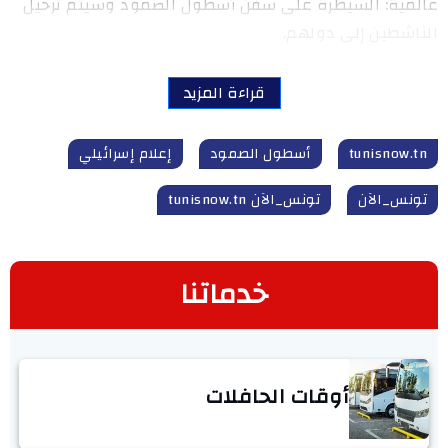
عالمية: السيطرة على سفن أسطول الصمود وسيتم ترحيل
الناشطين إلى دولهم.
قراءة المزيد
tunisnow.tn
أسطول الصمود
إعلام إسرائيلي
تونس_الآن
تونس_الآن tunisnow.tn
خدماتنا
أوقات الحافلات