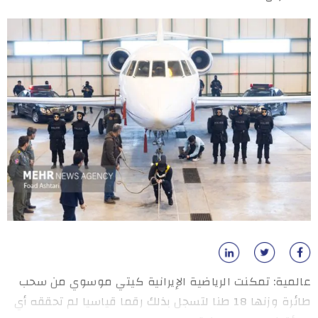
عالمية: تمكنت الرياضية الإيرانية كيتي موسوي من سحب
طائرة وزنها 18 طنا لتسجل بذلك رقما قياسيا لم تحققه أي