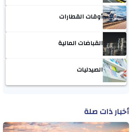
أوقات القطارات
القباضات المالية
الصيدليات
أخبار ذات صلة