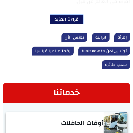
امرأة في العالم من قبل.
قراءة المزيد
إمرأة
ايراينة
تونس الآن
تونس_الآن tunisnow.tn
رقما عالميا قياسيا
سحب طائرة
خدماتنا
أوقات الحافلات