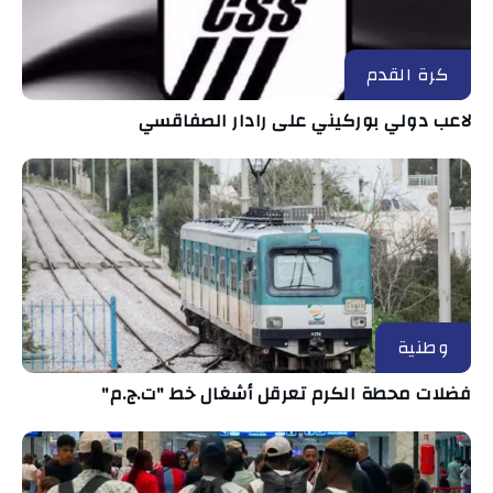
كرة القدم
لاعب دولي بوركيني على رادار الصفاقسي
وطنية
فضلات محطة الكرم تعرقل أشغال خط "ت.ج.م"