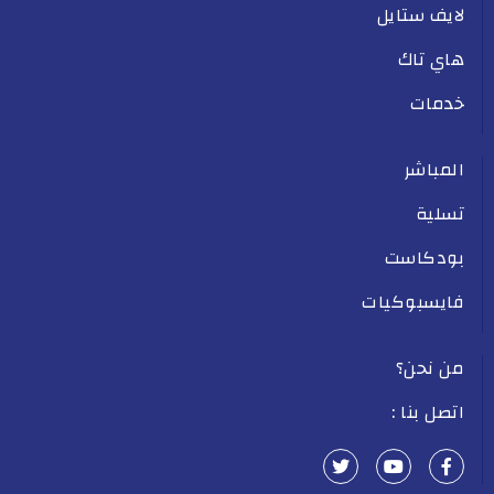
لايف ستايل
هاي تاك
خدمات
المباشر
تسلية
بودكاست
فايسبوكيات
من نحن؟
اتصل بنا :