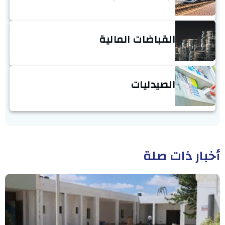
القباضات المالية
الصيدليات
أخبار ذات صلة