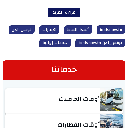
قراءة المزيد
tunisnow.tn
أسعار النفط
الإمارات
تونس_الآن
تونس_الآن tunisnow.tn
هجمات إيرانية
خدماتنا
أوقات الحافلات
أوقات القطارات