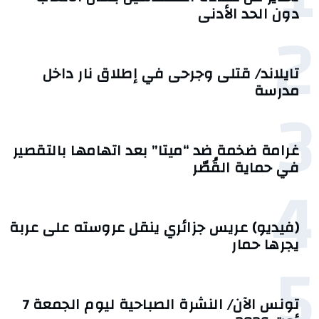
دون الحد الأدنى
2
تايلاند/ قتلى وجرحى في إطلاق نار داخل
مدرسة
3
غرامة ضخمة ضد “ميتا” بعد اتهامها بالتقصير
في حماية القُصّر
4
(فيديو) عريس جزائري ينقل عروسته على عربة
يجرها حمار
5
تونس الآن/ النشرة الصباحية ليوم الجمعة 7