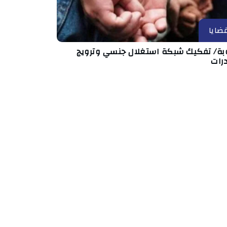
ضايا
بة/ تفكيك شبكة استغلال جنسي وترويج
رات