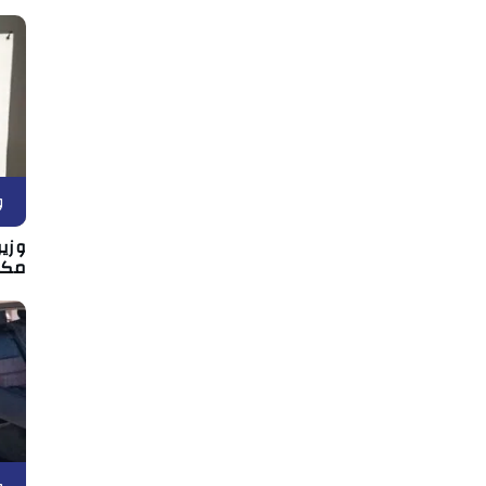
و
وزير
مكان