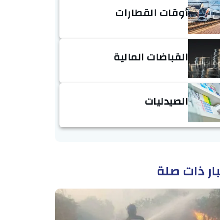
أوقات القطارات
القباضات المالية
الصيدليات
ار ذات صلة