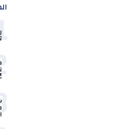
الم
1
ر
ت
2
م
ن
ع
3
س
م
ا