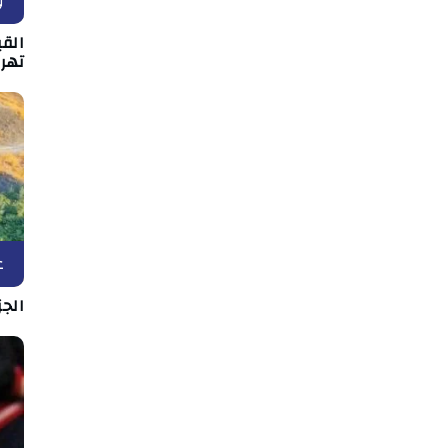
و
القي
تهر
ع
الج