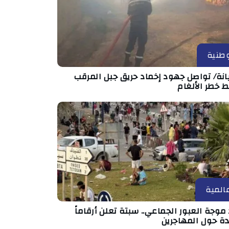
طنية
انة/ تواصل جهود إخماد حريق جبل المرقب
 خطر الألغام
المية
موجة العبور الجماعي.. سبتة تعلن أرقاماً
دة حول المهاجرين