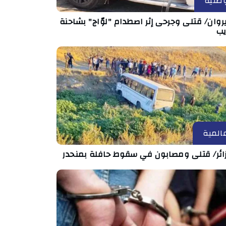
طنية
روان/ قتلى وجرحى إثر اصطدام "لوّاج" بشاحنة
يب
المية
زائر/ قتلى ومصابون في سقوط حافلة بمنحدر