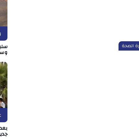
و
سلي
رة الصحة
وسط
ع
بعد 
جدي