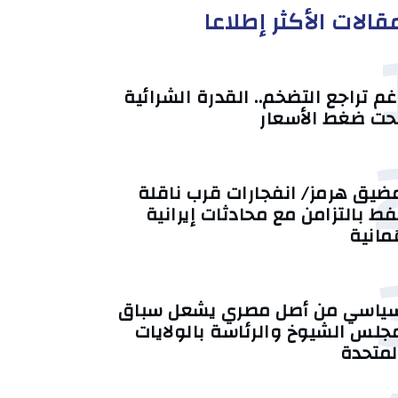
قالات الأكثر إطلاعا
غم تراجع التضخم.. القدرة الشرائية
حت ضغط الأسعار
ضيق هرمز/ انفجارات قرب ناقلة
فط بالتزامن مع محادثات إيرانية
ُمانية
ياسي من أصل مصري يشعل سباق
جلس الشيوخ والرئاسة بالولايات
لمتحدة