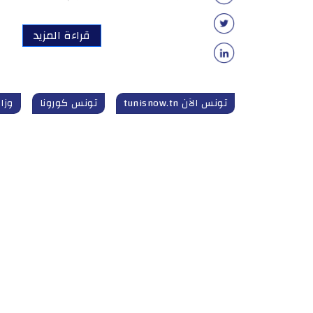
قراءة المزيد
تونس الآن tunisnow.tn
تونس كورونا
وزا