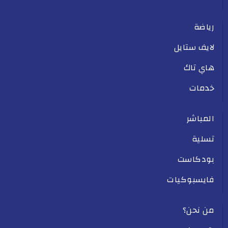
رياضة
لايف ستايل
هاي تاك
خدمات
المباشر
تسلية
بودكاست
فايسبوكيات
من نحن؟