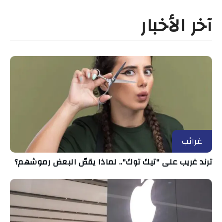
آخر الأخبار
غرائب
ترند غريب على "تيك توك".. لماذا يقصّ البعض رموشهم؟