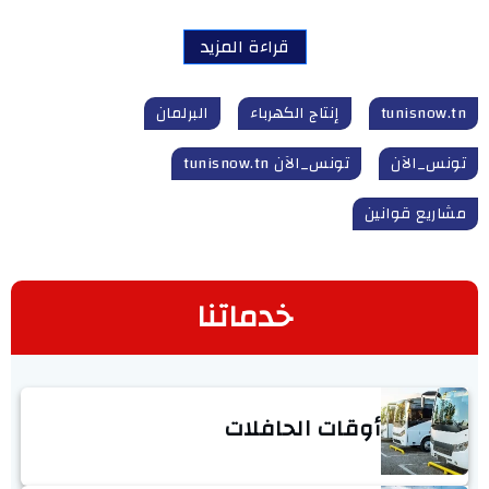
قراءة المزيد
tunisnow.tn
إنتاج الكهرباء
البرلمان
تونس_الآن
تونس_الآن tunisnow.tn
مشاريع قوانين
خدماتنا
أوقات الحافلات