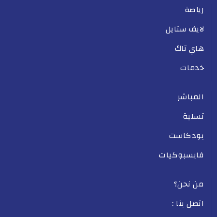
رياضة
لايف ستايل
هاي تاك
خدمات
المباشر
تسلية
بودكاست
فايسبوكيات
من نحن؟
اتصل بنا :