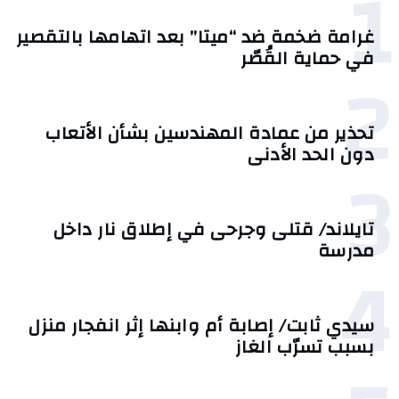
1
غرامة ضخمة ضد “ميتا” بعد اتهامها بالتقصير
في حماية القُصّر
2
تحذير من عمادة المهندسين بشأن الأتعاب
دون الحد الأدنى
3
تايلاند/ قتلى وجرحى في إطلاق نار داخل
مدرسة
4
سيدي ثابت/ إصابة أم وابنها إثر انفجار منزل
بسبب تسرّب الغاز