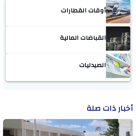
أوقات القطارات
القباضات المالية
الصيدليات
أخبار ذات صلة