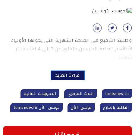
وطنية: الترفيع في المنحة الشهرية التي يحولها الأولياء
لأبنائهم الطلبة الدارسين بالخارج من 3 إلى 4 الاف دينار
شهريا.
قراءة المزيد
tunisnow.tn
البنك المركزي
التحويلات المالية
الطلبة بالخارج
تونس_الآن
تونس_الآن tunisnow.tn