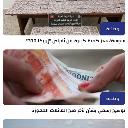
وطنية
سوسة/ حجز كمية كبيرة من أقراص "إيريكا 300"
وطنية
توضيح رسمي بشأن تأخر منح العائلات المعوزة