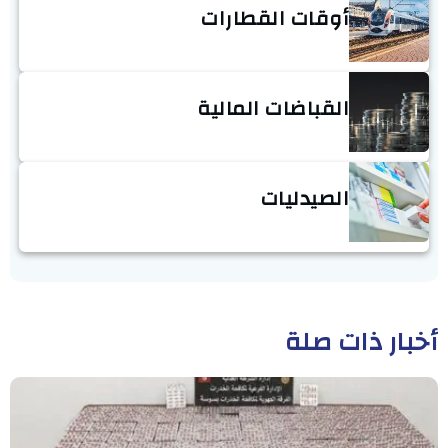
أوقات القطارات
القباضات المالية
الصيدليات
أخبار ذات صلة