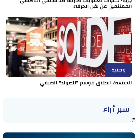
جربة/ دعوات لعقوبات صارمة ضد سائقي التاكسي
الممتنعين عن نقل الحرفاء
وطنية
الجمعة/ انطلاق موسم "الصولد" الصيفي
سبر أراء
"]