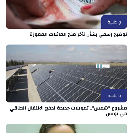
وطنية
توضيح رسمي بشأن تأخر منح العائلات المعوزة
وطنية
مشروع "شمس".. تمويلات جديدة لدفع الانتقال الطاقي
في تونس