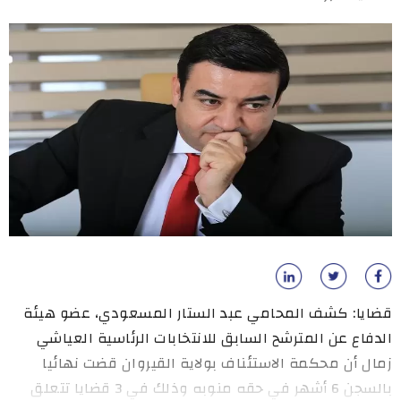
قضايا: كشف المحامي عبد الستار المسعودي، عضو هيئة
الدفاع عن المترشح السابق للانتخابات الرئاسية العياشي
زمال أن محكمة الاستئناف بولاية القيروان قضت نهائيا
بالسجن 6 أشهر في حقه منوبه وذلك في 3 قضايا تتعلق