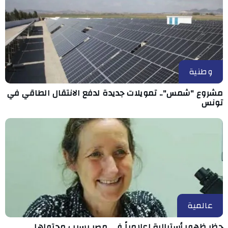
وطنية
مشروع "شمس".. تمويلات جديدة لدفع الانتقال الطاقي في
تونس
عالمية
حظر ظهور أسترالية إعلامياً في مصر بسبب محتواها