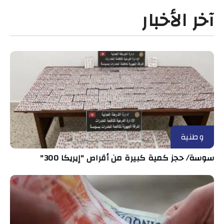
آخر الأخبار
وطنية
سوسة/ حجز كمية كبيرة من أقراص "إيريكا 300"