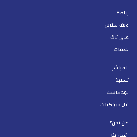
رياضة
لايف ستايل
هاي تاك
خدمات
المباشر
تسلية
بودكاست
فايسبوكيات
من نحن؟
اتصل بنا :