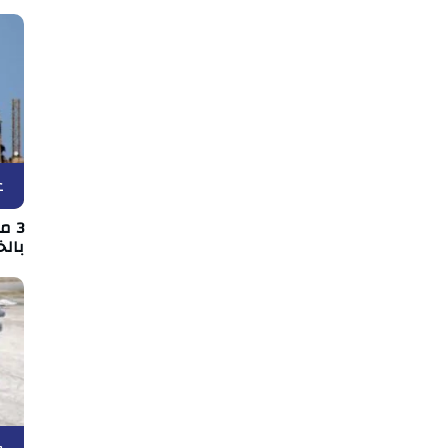
ع
3 
بالخ