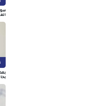
و
سوس
الع
ق
بعد 
بحال