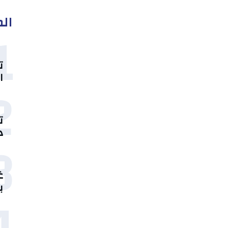
الم
1
ت
ا
2
ت
د
3
غ
ب