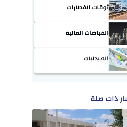
أوقات القطارات
القباضات المالية
الصيدليات
ار ذات صلة