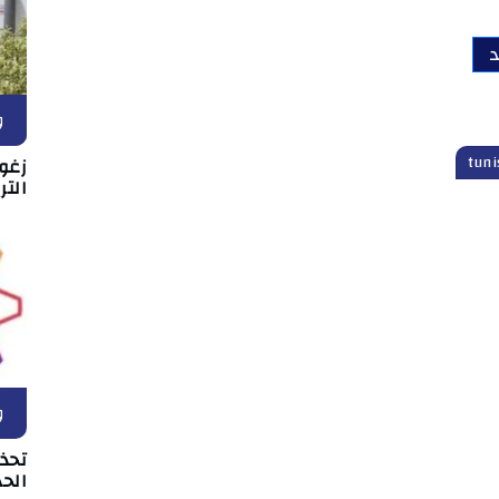
د
و
زغو
التر
و
تحذ
الحد