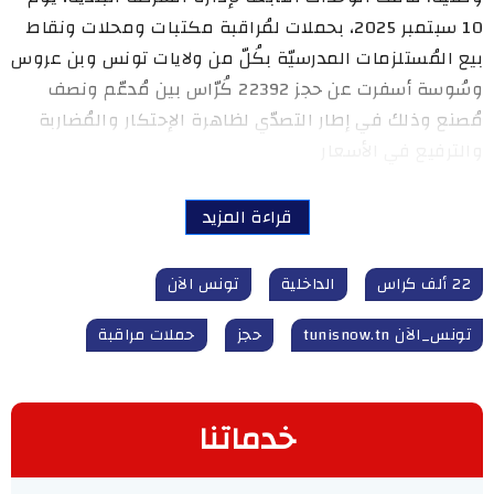
10 سبتمبر 2025، بحملات لمُراقبة مكتبات ومحلات ونقاط
بيع المُستلزمات المدرسيّة بكُلّ من ولايات تونس وبن عروس
وسُوسة أسفرت عن حجز 22392 كُرّاس بين مُدعّم ونصف
مُصنع وذلك في إطار التصدّي لظاهرة الإحتكار والمُضاربة
والترفيع في الأسعار
قراءة المزيد
22 ألف كراس
الداخلية
تونس الآن
تونس_الآن tunisnow.tn
حجز
حملات مراقبة
خدماتنا