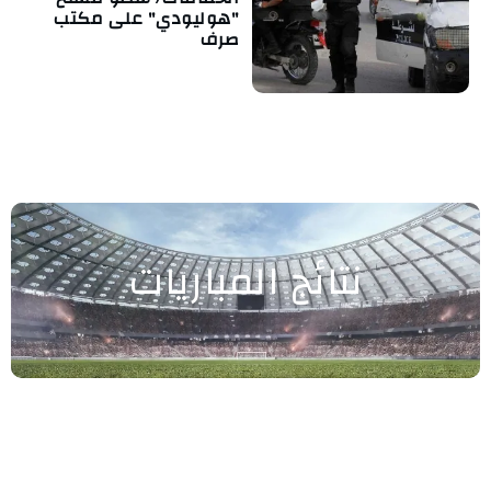
"هوليودي" على مكتب
صرف
نتائج المباريات