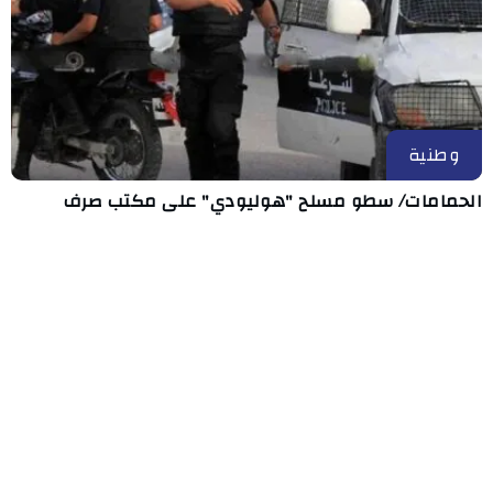
وطنية
الحمامات/ سطو مسلح "هوليودي" على مكتب صرف