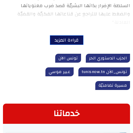
السلطة الإضرار بذاتها البشريّة قصد ضرب معنوياتها
والضغط عليها للتراجع عن قناعاتها الفكريّة والقضيّة
العادلة"
قراءة المزيد
الحزب الدستوري الحر
تونس الآن
تونس_الآن tunisnow.tn
عبير موسي
مسيرة تضامنيّة
خدماتنا