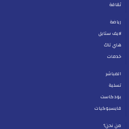
ثقافة
رياضة
لايف ستايل
هاي تاك
خدمات
المباشر
تسلية
بودكاست
فايسبوكيات
من نحن؟