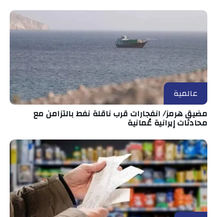
عالمية
مضيق هرمز/ انفجارات قرب ناقلة نفط بالتزامن مع
محادثات إيرانية عُمانية