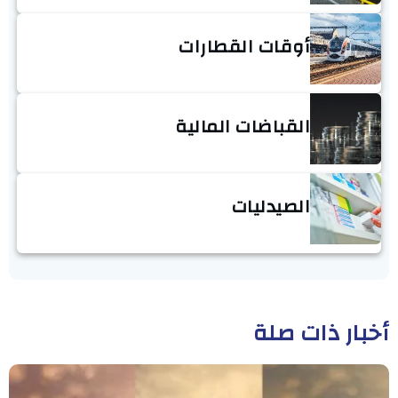
أوقات القطارات
القباضات المالية
الصيدليات
أخبار ذات صلة