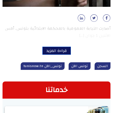
أصدرت النيابة العمومية بالمحكمة الابتدائية بتونس، أمس
الاثنين 1 جوان […]
قراءة المزيد
السجن
تونس الآن
تونس_الآن tunisnow.tn
خدماتنا