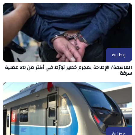
وطنية
العاصمة/ الإطاحة بمجرم خطير تورّط في أكثر من 20 عملية
سرقة
وطنية