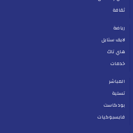
ثقافة
رياضة
لايف ستايل
هاي تاك
خدمات
المباشر
تسلية
بودكاست
فايسبوكيات