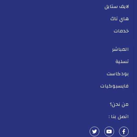
لايف ستايل
هاي تاك
خدمات
المباشر
تسلية
بودكاست
فايسبوكيات
من نحن؟
اتصل بنا :