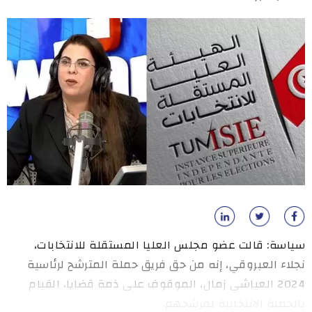
سياسة: قالت عضو مجلس العليا المستقلة للانتخابات،
نجلاء العبروقي، إنه من حق فريق حملة المترشح لرئاسية
2024 العياشي زمال، الموقوف على ذمة قضايا، القيام
بالحملة الانتخابية لمرشحهم.