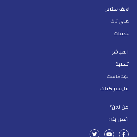
لايف ستايل
هاي تاك
خدمات
المباشر
تسلية
بودكاست
فايسبوكيات
من نحن؟
اتصل بنا :