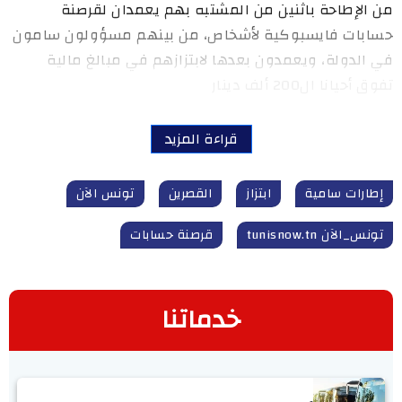
من الإطاحة باثنين من المشتبه بهم يعمدان لقرصنة
حسابات فايسبوكية لأشخاص، من بينهم مسؤولون سامون
في الدولة، ويعمدون بعدها لابتزازهم في مبالغ مالية
تفوق أحيانا ال200 ألف دينار
قراءة المزيد
إطارات سامية
ابتزاز
القصرين
تونس الآن
تونس_الآن tunisnow.tn
قرصنة حسابات
خدماتنا