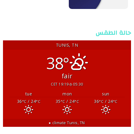
حالة الطقس
TUNIS, TN
38°
fair
19:19 CET
05:30
tue
mon
sun
36
/ 24
35
/ 24
36
/ 24
°C
°C
°C
°C
°C
°C
climate ▸
Tunis, TN