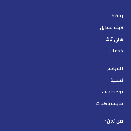
رياضة
لايف ستايل
هاي تاك
خدمات
المباشر
تسلية
بودكاست
فايسبوكيات
من نحن؟