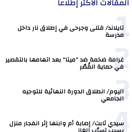
المقالات الأكثر إطلاعا
1
تايلاند/ قتلى وجرحى في إطلاق نار داخل
مدرسة
2
غرامة ضخمة ضد “ميتا” بعد اتهامها بالتقصير
في حماية القُصّر
3
اليوم/ انطلاق الدورة النهائية للتوجيه
الجامعي
4
سيدي ثابت/ إصابة أم وابنها إثر انفجار منزل
بسبب تسرّب الغاز