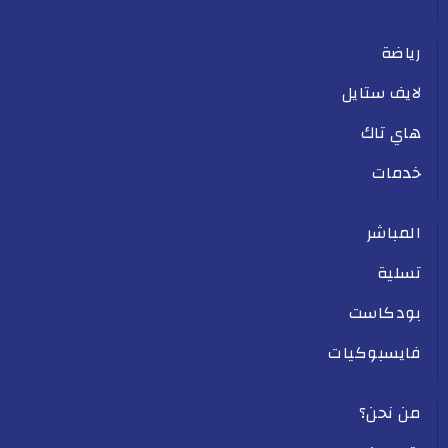
رياضة
لايف ستايل
هاي تاك
خدمات
المباشر
تسلية
بودكاست
فايسبوكيات
من نحن؟