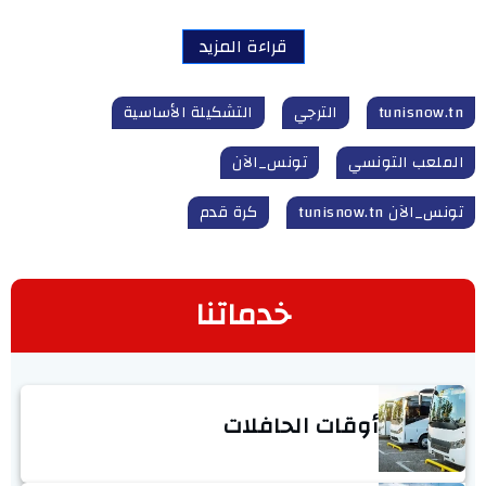
قراءة المزيد
tunisnow.tn
الترجي
التشكيلة الأساسية
الملعب التونسي
تونس_الآن
تونس_الآن tunisnow.tn
كرة قدم
خدماتنا
أوقات الحافلات