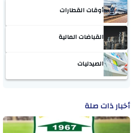
أوقات القطارات
القباضات المالية
الصيدليات
أخبار ذات صلة