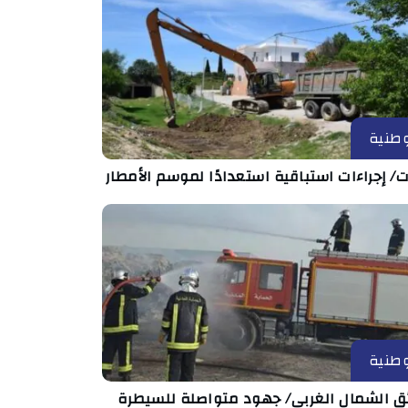
طنية
ت/ إجراءات استباقية استعدادًا لموسم الأمطار
طنية
ئق الشمال الغربي/ جهود متواصلة للسيطرة