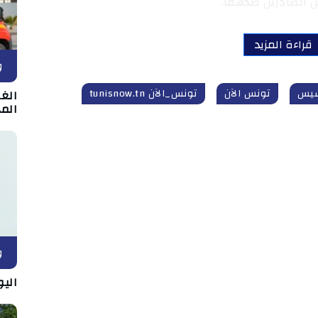
ن الصادرين ضدهما.
قراءة المزيد
و
سيس
تونس الآن
تونس_الآن tunisnow.tn
الغر
المد
و
اليو