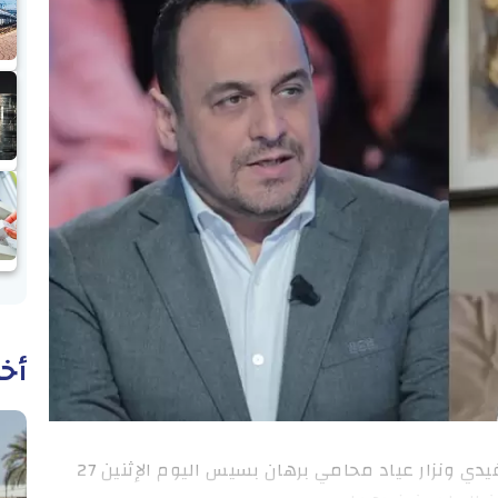
أخب
وطنية: كشف غازي مرابط محامي مراد الزغيدي ونزار عياد محامي برهان بسيس اليوم الإثنين 27