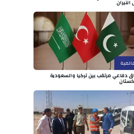
النيران
المية
اق دفاعي مرتقب بين تركيا والسعودية
كستان