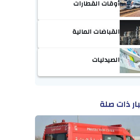
أوقات القطارات
القباضات المالية
الصيدليات
ار ذات صلة