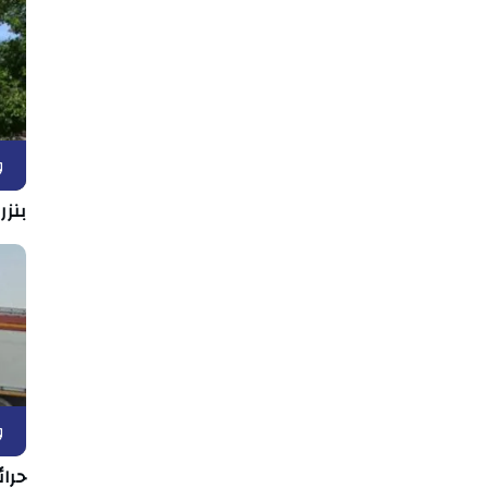
و
بنزر
و
حرا