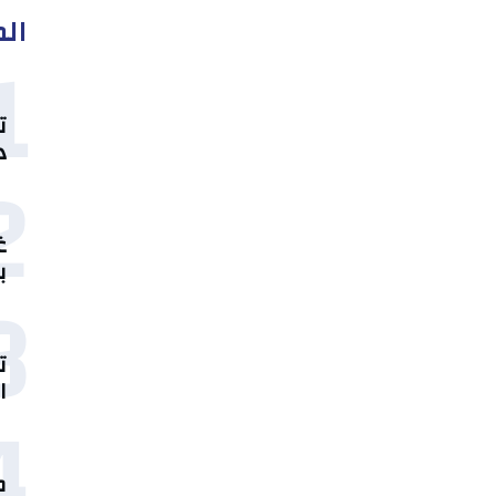
الم
1
ت
د
2
غ
ب
3
ت
ا
4