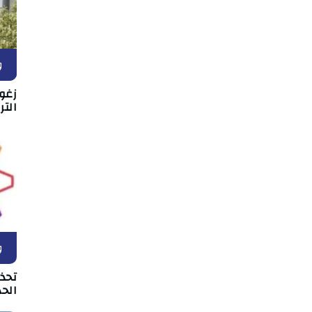
و
زغو
التر
و
تحذ
الحد