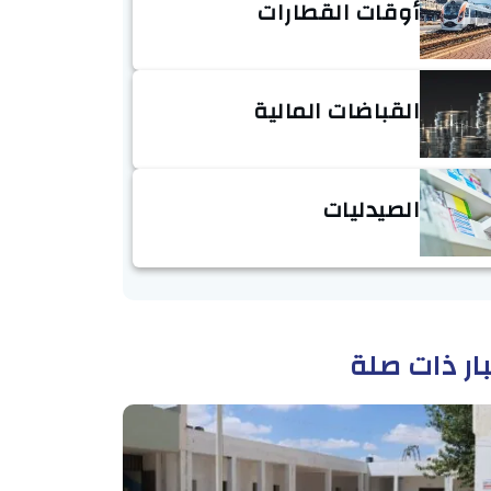
أوقات القطارات
القباضات المالية
الصيدليات
ار ذات صلة