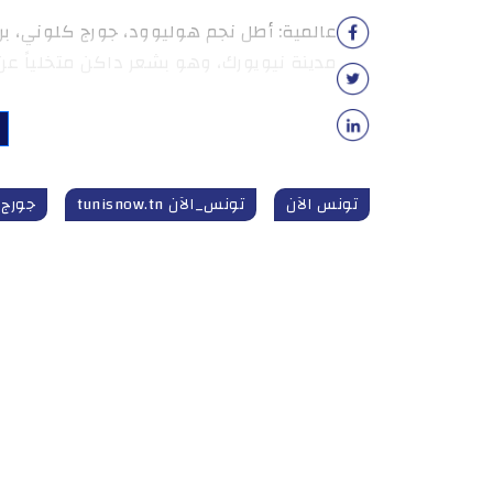
عالمية: أطل نجم هوليوود، جورج كلوني، ب
مدينة نيويورك، وهو بشعر داكن متخلياً عن 
تونس الآن
تونس_الآن tunisnow.tn
جورج 