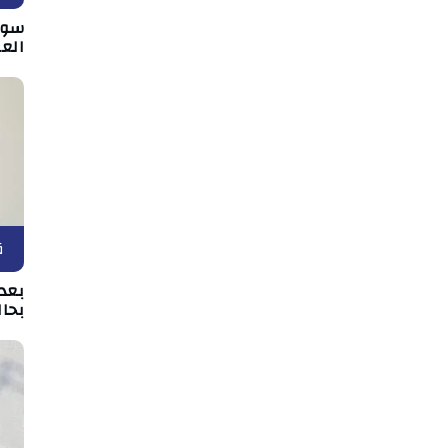
سوس
الع
ق
بعد 
بحال