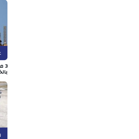
ع
3 
بالخ
و