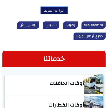
قراءة المزيد
tunisnow.tn
إضراب
السيتي
تونس_الآن
دوري أبطال أوروبا
خدماتنا
أوقات الحافلات
أوقات القطارات