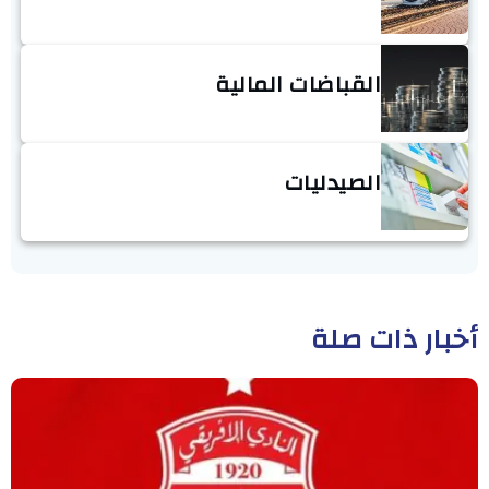
القباضات المالية
الصيدليات
أخبار ذات صلة