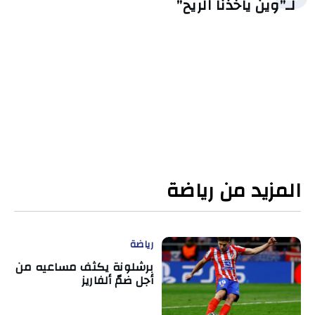
لـ”وين ياخذنا الريح”
المزيد من رياضة
رياضة
برشلونة يكثف مساعيه من
أجل ضمّ ألفاريز