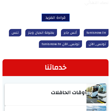
نصف النهائي.
قراءة المزيد
tunisnow.tn
أنس جابر
بطولة انديان ويلز
تنس
تونس_الآن
تونس_الآن tunisnow.tn
خدماتنا
أوقات الحافلات