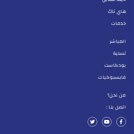
هاي تاك
خدمات
المباشر
تسلية
بودكاست
فايسبوكيات
من نحن؟
اتصل بنا :