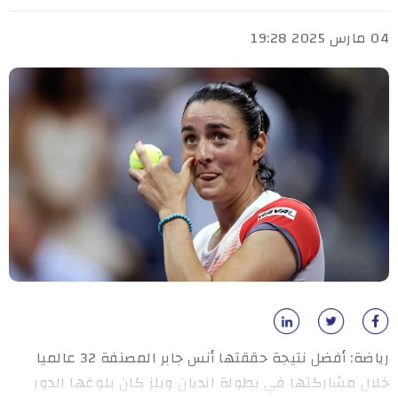
04 مارس 2025 19:28
رياضة: أفضل نتيجة حققتها أنس جابر المصنفة 32 عالميا
خلال مشاركتها في بطولة انديان ويلز كان بلوغها الدور