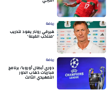
الترجي
رياضة
هيرفي رونار يعود لتدريب
'منتخب الفيلة'
رياضة
دوري أبطال أوروبا/ برنامج
مباريات ذهاب الدور
التمهيدي الثالث