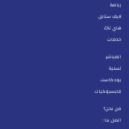
رياضة
لايف ستايل
هاي تاك
خدمات
المباشر
تسلية
بودكاست
فايسبوكيات
من نحن؟
اتصل بنا :