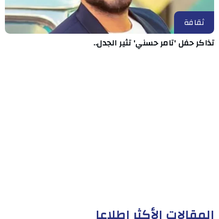
ثقافة
تذاكر حفل 'تامر حسني' تثير الجدل..
المقالات الأكثر إطلاعا