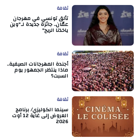
ثقافة
تألق تونسي في مهرجان
عمّان.. جائزة جديدة لـ"وين
ياخذنا الريح"
ثقافة
أجندة المهرجانات الصيفية..
ماذا ينتظر الجمهور يوم
السبت؟
ثقافة
سينما الكوليزي/ برنامج
العروض إلى غاية 12 أوت
2026