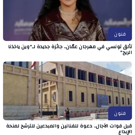
فنون
تألق تونسي في مهرجان عمّان.. جائزة جديدة لـ"وين ياخذنا
الريح"
فنون
قبل فوات الآجال.. دعوة للفنانين والمبدعين للترشح لمنحة
الإبداع