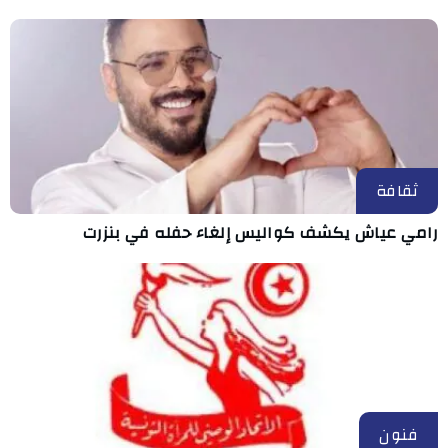
ثقافة
رامي عياش يكشف كواليس إلغاء حفله في بنزرت
فنون