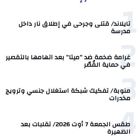
1
تايلاند/ قتلى وجرحى في إطلاق نار داخل
مدرسة
2
غرامة ضخمة ضد “ميتا” بعد اتهامها بالتقصير
في حماية القُصّر
3
منوبة/ تفكيك شبكة استغلال جنسي وترويج
مخدرات
4
طقس الجمعة 7 أوت 2026/ تقلبات بعد
الظهيرة