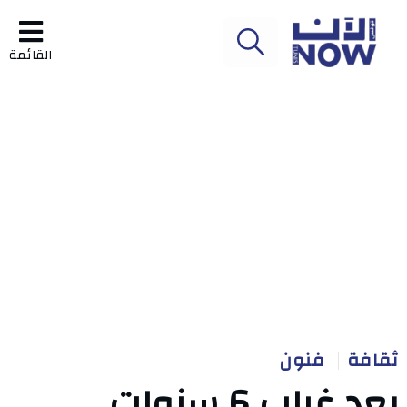
القائمة
ثقافة
فنون
بعد غياب 6 سنوات..