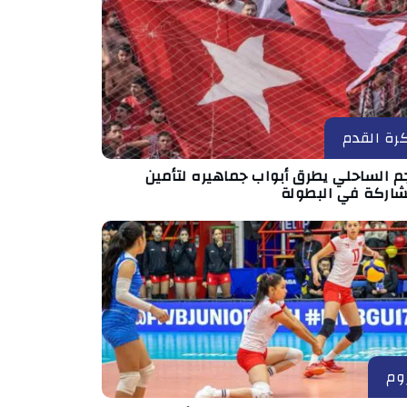
رة القدم
جم الساحلي يطرق أبواب جماهيره لتأمين
شاركة في البطولة
وم