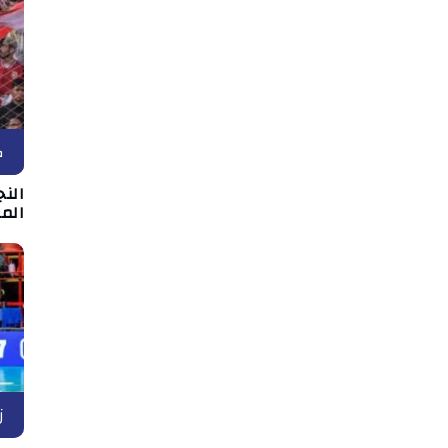
ك
الن
الم
ز