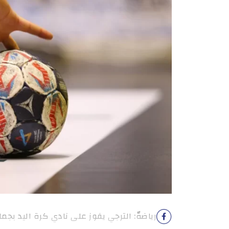
رياضةّ: الترجي يفوز على نادي كرة اليد بجم