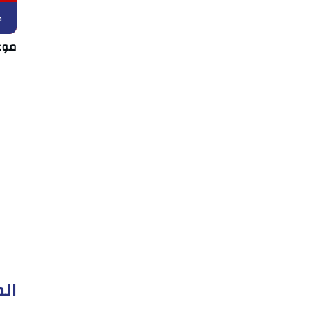
ك
موع
الم