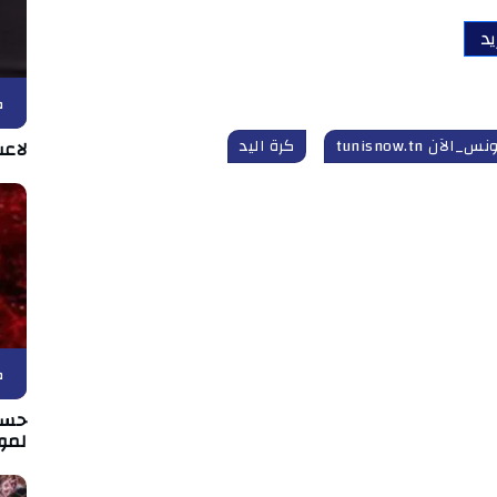
يد
ك
نس_الآن tunisnow.tn
كرة اليد
لاع
ك
حسا
لمو