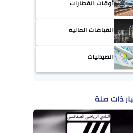
أوقات القطارات
القباضات المالية
الصيدليات
ار ذات صلة