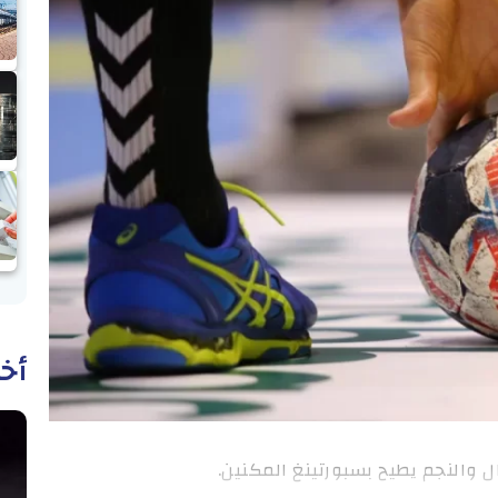
أخب
ال والنجم يطيح بسبورتينغ المكنين.