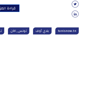
قراءة المز
tunisnow.tn
بلاي أوف
تونس_الآن
تو