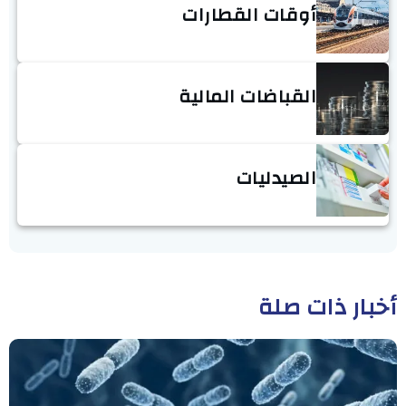
أوقات القطارات
القباضات المالية
الصيدليات
أخبار ذات صلة