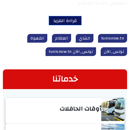
بانخفاض كثافة العظام.
قراءة المزيد
tunisnow.tn
الشاي
العظام
القهوة
تونس_الآن
تونس_الآن tunisnow.tn
خدماتنا
أوقات الحافلات