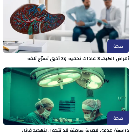
صحة
أمراض الكبد.. 3 عادات تحميه و3 أخرى تسرّع تلفه
صحة
دراسة/ عدوى فطرية صامتة قد تتحول لتهديد قاتل