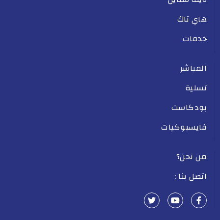
هاي تاك
خدمات
المباشر
تسلية
بودكاست
فايسبوكيات
من نحن؟
اتصل بنا :