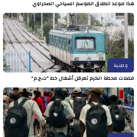
هذا موعد انطلاق الموسم السياحي الصحراوي
وطنية
فضلات محطة الكرم تعرقل أشغال خط "ت.ج.م"