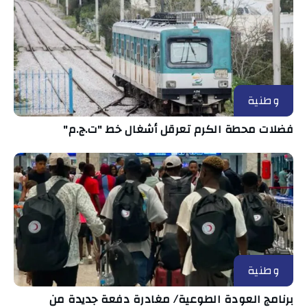
وطنية
فضلات محطة الكرم تعرقل أشغال خط "ت.ج.م"
وطنية
برنامج العودة الطوعية/ مغادرة دفعة جديدة من