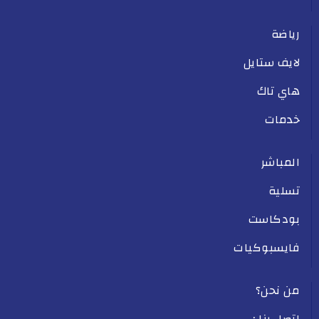
رياضة
لايف ستايل
هاي تاك
خدمات
المباشر
تسلية
بودكاست
فايسبوكيات
من نحن؟