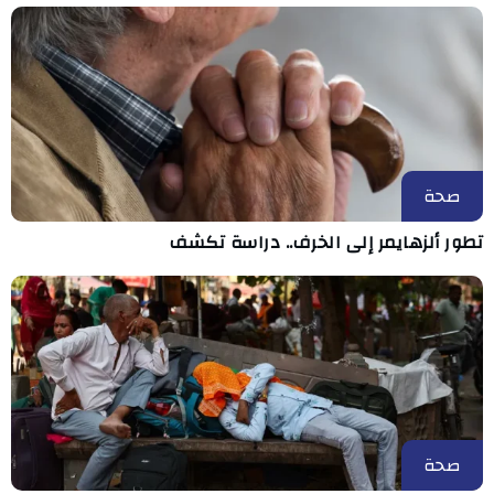
صحة
تطور ألزهايمر إلى الخرف.. دراسة تكشف
صحة