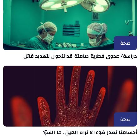
صحة
دراسة/ عدوى فطرية صامتة قد تتحول لتهديد قاتل
صحة
أجسامنا تصدر ضوءا لا تراه العين.. ما السرّ؟