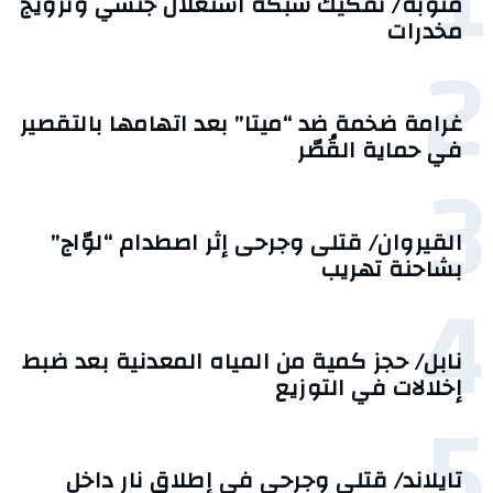
1
منوبة/ تفكيك شبكة استغلال جنسي وترويج
مخدرات
2
غرامة ضخمة ضد “ميتا” بعد اتهامها بالتقصير
في حماية القُصّر
3
القيروان/ قتلى وجرحى إثر اصطدام “لوّاج”
بشاحنة تهريب
4
نابل/ حجز كمية من المياه المعدنية بعد ضبط
إخلالات في التوزيع
5
تايلاند/ قتلى وجرحى في إطلاق نار داخل