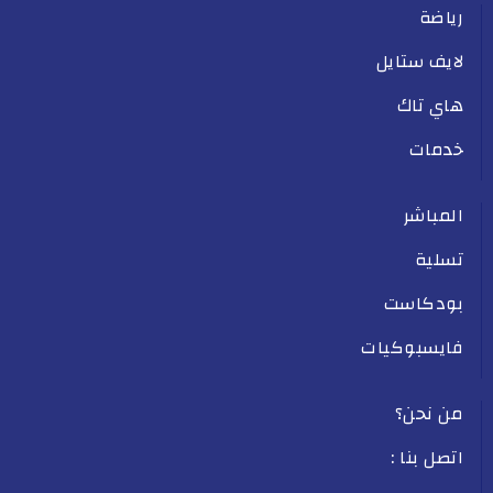
رياضة
لايف ستايل
هاي تاك
خدمات
المباشر
تسلية
بودكاست
فايسبوكيات
من نحن؟
اتصل بنا :