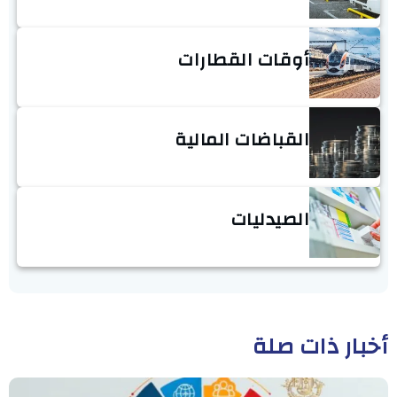
أوقات القطارات
القباضات المالية
الصيدليات
أخبار ذات صلة