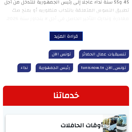
45 و55 سنة نداء عاجلا إلى رئيس الجمهورية للتدخل من أجل
تطبيق النصوص المتعلقة بانتداب منظوريه أو بمنح صك
مغادرة وتدارك التأخير الحاصل في أجل لا يتجاوز سنة 2026.
قراءة المزيد
تنسيقيات عمال الحضائر
تونس الآن
تونس_الآن tunisnow.tn
رئيس الجمهورية
نداء
خدماتنا
أوقات الحافلات