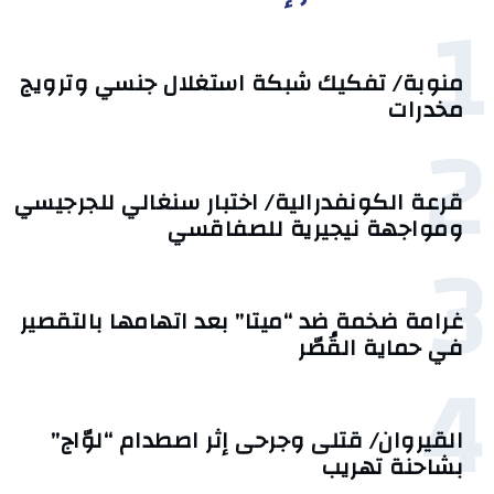
1
منوبة/ تفكيك شبكة استغلال جنسي وترويج
مخدرات
2
قرعة الكونفدرالية/ اختبار سنغالي للجرجيسي
ومواجهة نيجيرية للصفاقسي
3
غرامة ضخمة ضد “ميتا” بعد اتهامها بالتقصير
في حماية القُصّر
4
القيروان/ قتلى وجرحى إثر اصطدام “لوّاج”
بشاحنة تهريب