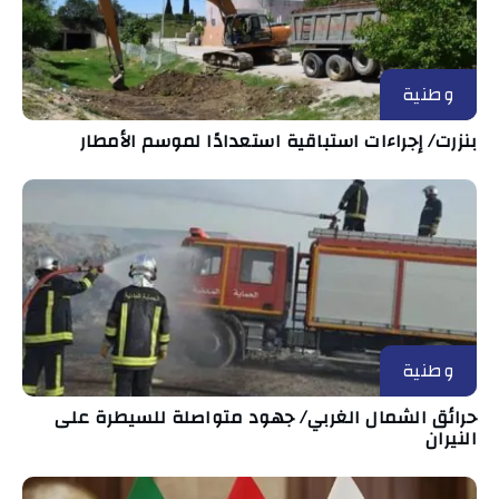
وطنية
بنزرت/ إجراءات استباقية استعدادًا لموسم الأمطار
وطنية
حرائق الشمال الغربي/ جهود متواصلة للسيطرة على
النيران