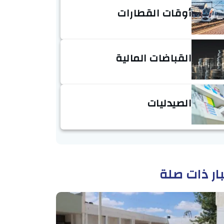
أوقات القطارات
القباضات المالية
الصيدليات
ار ذات صلة