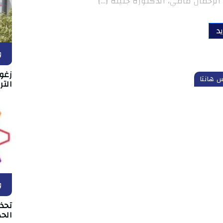
رحمان مامي، الدكتورة جليلة […]
د
و
زغو
 هانتا
التر
و
تحذ
الحد