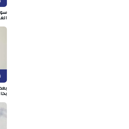
و
سوس
الع
ق
بعد 
بحال