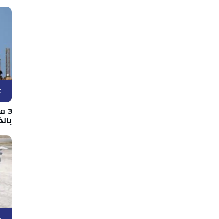
ع
3 
بالخ