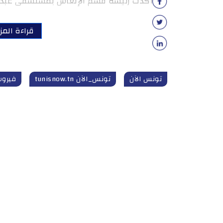
أكدت رئيسة قسم الإنعاش بمستشفى عبد ال
قراءة المزي
تونس الآن
تونس_الآن tunisnow.tn
فيروس