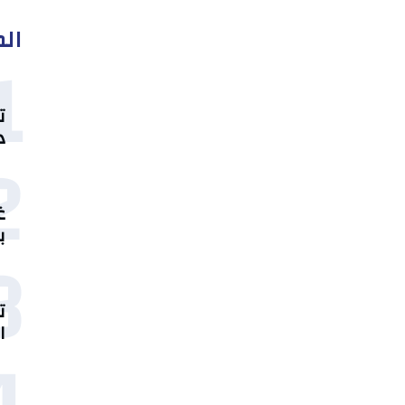
الم
1
ت
د
2
غ
ب
3
ت
ا