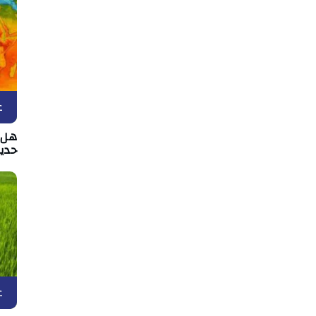
ع
هل د
حدي
ع