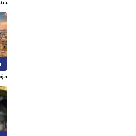
خطر 
و
مؤش