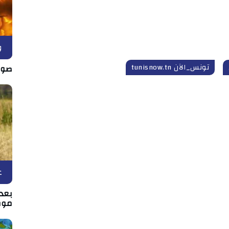
و
تونس_الآن tunisnow.tn
صور
ع
بعد 
موط