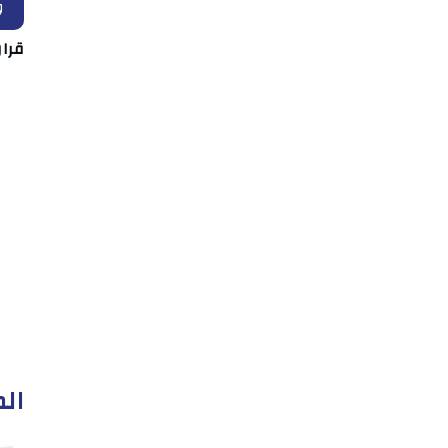
و
قرار
الم