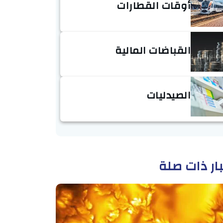
أوقات القطارات
القباضات المالية
الصيدليات
ار ذات صلة