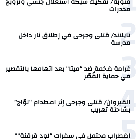
1
منوبة/ تفكيك شبكة استغلال جنسي وترويج
مخدرات
2
تايلاند/ قتلى وجرحى في إطلاق نار داخل
مدرسة
3
غرامة ضخمة ضد “ميتا” بعد اتهامها بالتقصير
في حماية القُصّر
4
القيروان/ قتلى وجرحى إثر اصطدام “لوّاج”
5
بشاحنة تهريب
اضطراب محتمل في سفرات “لود قرقنة””