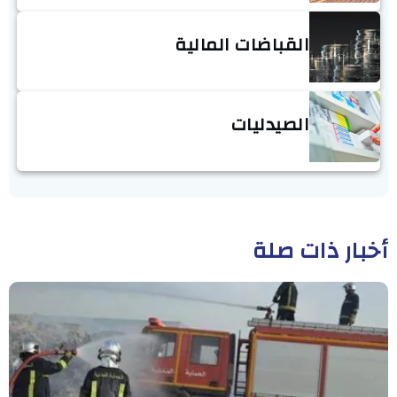
القباضات المالية
الصيدليات
أخبار ذات صلة