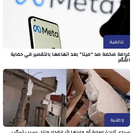
عالمية
غرامة ضخمة ضد "ميتا" بعد اتهامها بالتقصير في حماية
القُصّر
وطنية
سيدي ثابت/ إصابة أم وابنها إثر انفجار منزل بسبب تسرّب