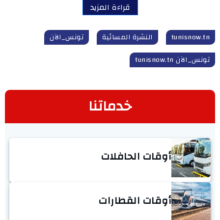
قراءة المزيد
tunisnow.tn
النشرة المسائية
تونس_الآن
تونس_الآن tunisnow.tn
خدماتنا
أوقات الحافلات
أوقات القطارات