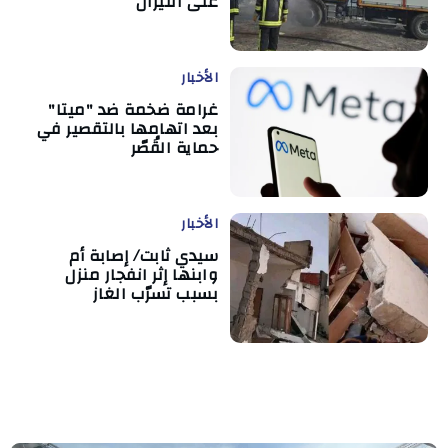
على النيران
الأخبار
غرامة ضخمة ضد "ميتا"
بعد اتهامها بالتقصير في
حماية القُصّر
الأخبار
سيدي ثابت/ إصابة أم
وابنها إثر انفجار منزل
بسبب تسرّب الغاز