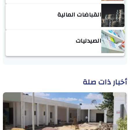
القباضات المالية
الصيدليات
أخبار ذات صلة