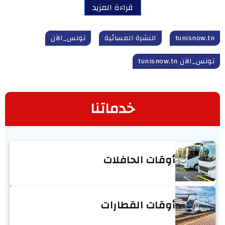
قراءة المزيد
tunisnow.tn
النشرة المسائية
تونس_الآن
تونس_الآن tunisnow.tn
خدماتنا
أوقات الحافلات
أوقات القطارات