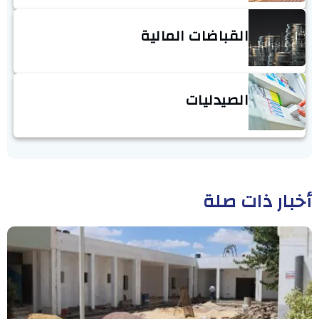
القباضات المالية
الصيدليات
أخبار ذات صلة