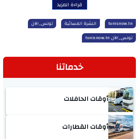
قراءة المزيد
tunisnow.tn
النشرة المسائية
تونس_الآن
تونس_الآن tunisnow.tn
خدماتنا
أوقات الحافلات
أوقات القطارات