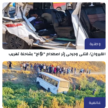
وطنية
القيروان/ قتلى وجرحى إثر اصطدام "لوّاج" بشاحنة تهريب
عالمية