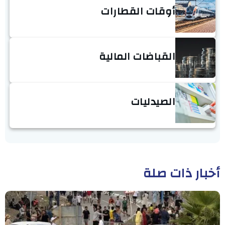
أوقات القطارات
القباضات المالية
الصيدليات
أخبار ذات صلة