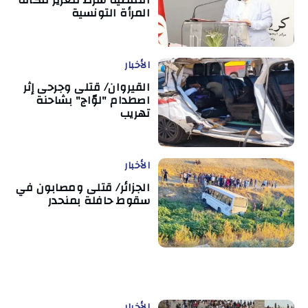
النمطية شرط لتعزيز مكانة
المرأة التونسية
الأخبار
القيروان/ قتلى وجرحى إثر
اصطدام "لوّاج" بشاحنة
تهريب
الأخبار
الجزائر/ قتلى ومصابون في
سقوط حافلة بمنحدر
الأخبار