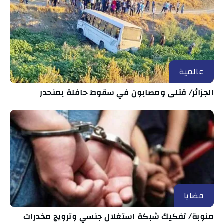
عالمية
الجزائر/ قتلى ومصابون في سقوط حافلة بمنحدر
قضايا
منوبة/ تفكيك شبكة استغلال جنسي وترويج مخدرات