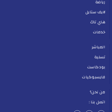
رياضة
لايف ستايل
هاي تاك
خدمات
المباشر
تسلية
بودكاست
فايسبوكيات
من نحن؟
اتصل بنا :