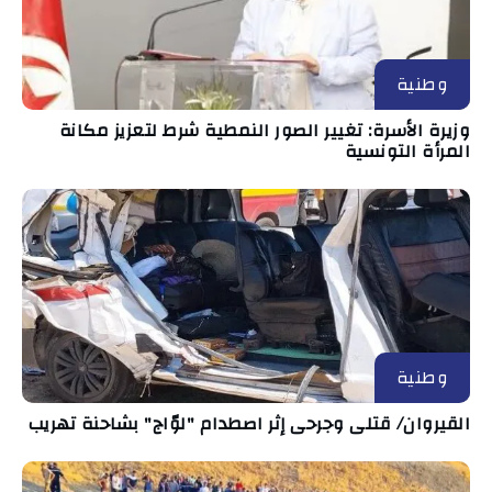
وطنية
وزيرة الأسرة: تغيير الصور النمطية شرط لتعزيز مكانة
المرأة التونسية
وطنية
القيروان/ قتلى وجرحى إثر اصطدام "لوّاج" بشاحنة تهريب