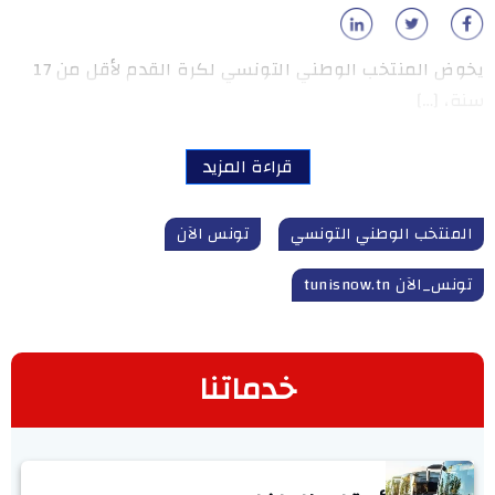
يخوض المنتخب الوطني التونسي لكرة القدم لأقل من 17
سنة، […]
قراءة المزيد
المنتخب الوطني التونسي
تونس الآن
تونس_الآن tunisnow.tn
خدماتنا