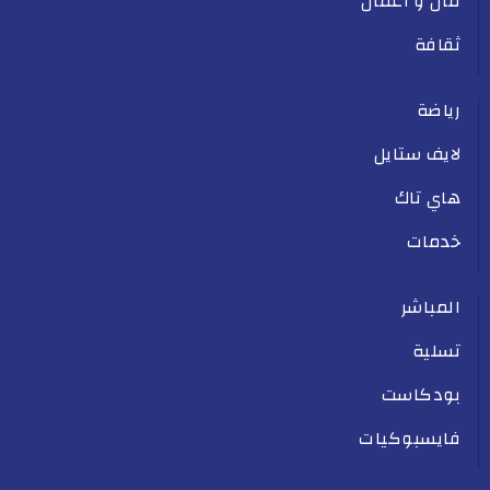
مال و أعمال
ثقافة
رياضة
لايف ستايل
هاي تاك
خدمات
المباشر
تسلية
بودكاست
فايسبوكيات