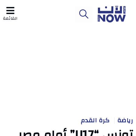
القائمة
رياضة
كرة القدم
تونس “U17” أمام مصر..