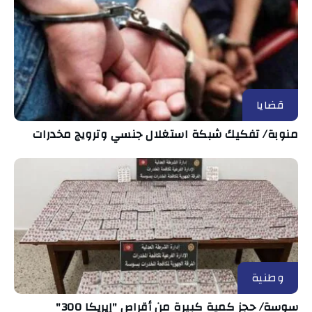
قضايا
منوبة/ تفكيك شبكة استغلال جنسي وترويج مخدرات
وطنية
سوسة/ حجز كمية كبيرة من أقراص "إيريكا 300"