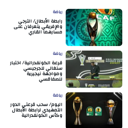
رياضة
رابطة الأبطال/ الترجي
والإفريقي يتعرفان على
مسارهما القاري
رياضة
قرعة الكونفدرالية/ اختبار
سنغالي للجرجيسي
ومواجهة نيجيرية
للصفاقسي
رياضة
اليوم/ سحب قرعتي الدور
التمهيدي لرابطة الأبطال
وكأس الكونفدرالية