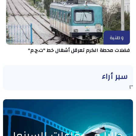
وطنية
فضلات محطة الكرم تعرقل أشغال خط "ت.ج.م"
سبر أراء
"]
حاليا في قاعات السينما