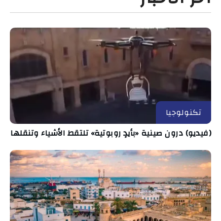
تكنولوجيا
(فيديو) درون صينية «بأيدٍ روبوتية» تلتقط الأشياء وتنقلها