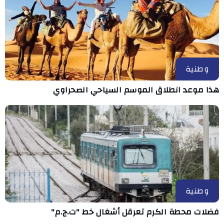
وطنية
هذا موعد انطلاق الموسم السياحي الصحراوي
وطنية
فضلات محطة الكرم تعرقل أشغال خط "ت.ج.م"