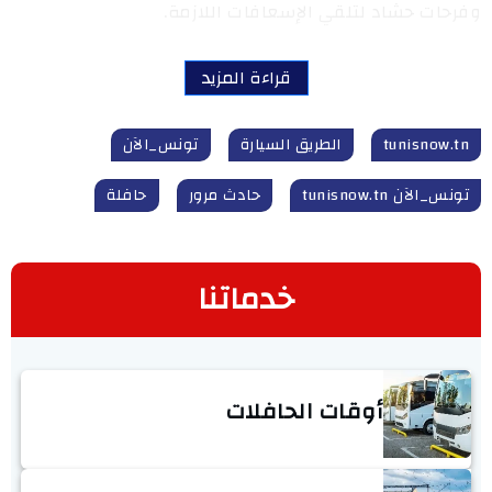
وفرحات حشاد لتلقي الإسعافات اللازمة.
قراءة المزيد
tunisnow.tn
الطريق السيارة
تونس_الآن
تونس_الآن tunisnow.tn
حادث مرور
حافلة
خدماتنا
أوقات الحافلات