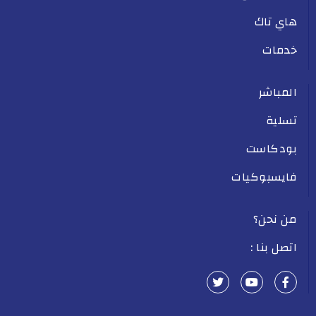
هاي تاك
خدمات
المباشر
تسلية
بودكاست
فايسبوكيات
من نحن؟
اتصل بنا :