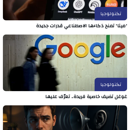
تكنولوجيا
'ميتا' تمنح ذكاءها الاصطناعي قدرات جديدة
تكنولوجيا
غوغل تضيف خاصية فريدة.. تعرّف عليها