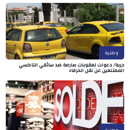
وطنية
جربة/ دعوات لعقوبات صارمة ضد سائقي التاكسي
الممتنعين عن نقل الحرفاء