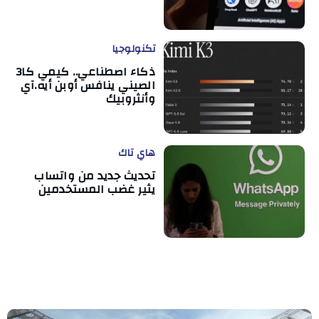
تكنولوجيا
ذكاء اصطناعي.. كيمي كا3
الصيني ينافس أوبن أيه.آي
وأنثروبيك
هاي تاك
تحديث جديد من واتساب
يثير غضب المستخدمين