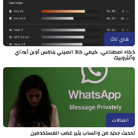
هاي تاك
ذكاء اصطناعي.. كيمي كا3 الصيني ينافس أوبن أيه.آي
وأنثروبيك
اتصالات
تحديث جديد من واتساب يثير غضب المستخدمين