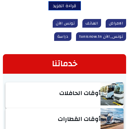
قراءة المزيد
الامراض
الهاتف
تونس الآن
تونس_الآن tunisnow.tn
دراسة
خدماتنا
أوقات الحافلات
أوقات القطارات