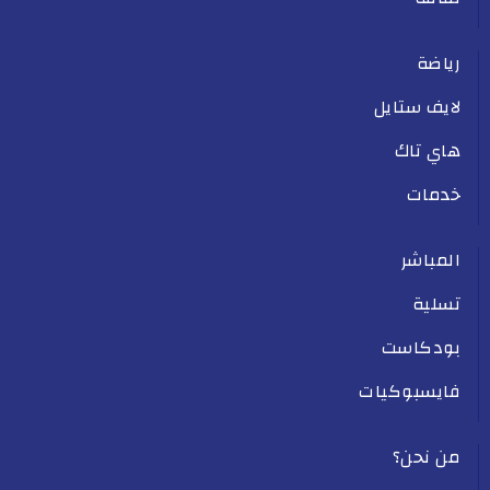
رياضة
لايف ستايل
هاي تاك
خدمات
المباشر
تسلية
بودكاست
فايسبوكيات
من نحن؟