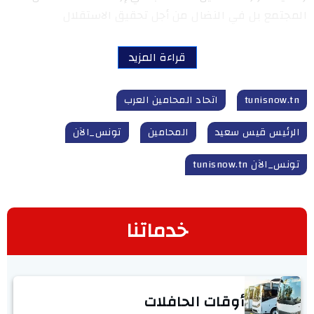
المجتمع بل في النضال من أجل تحقيق الاستقلال
قراءة المزيد
tunisnow.tn
اتحاد المحامين العرب
الرئيس قيس سعيد
المحامين
تونس_الآن
تونس_الآن tunisnow.tn
خدماتنا
أوقات الحافلات