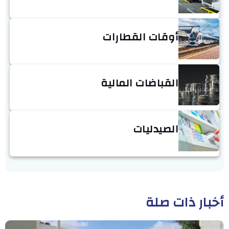
أوقات القطارات
القباضات المالية
الصيدليات
أخبار ذات صلة