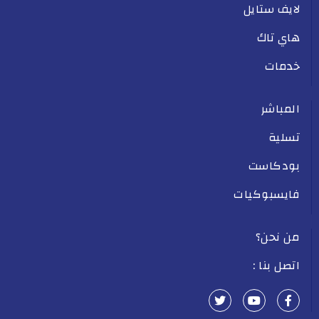
لايف ستايل
هاي تاك
خدمات
المباشر
تسلية
بودكاست
فايسبوكيات
من نحن؟
اتصل بنا :