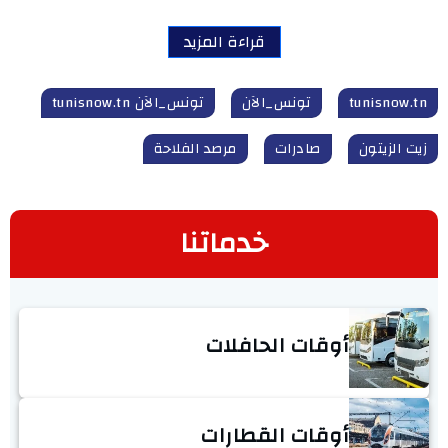
قراءة المزيد
tunisnow.tn
تونس_الآن
تونس_الآن tunisnow.tn
زيت الزيتون
صادرات
مرصد الفلاحة
خدماتنا
أوقات الحافلات
أوقات القطارات