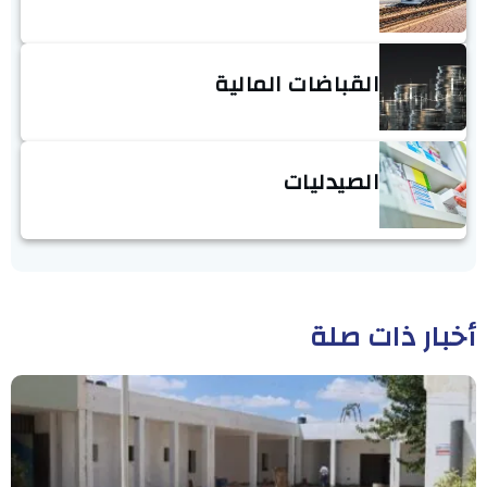
القباضات المالية
الصيدليات
أخبار ذات صلة