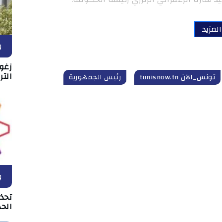
لمزيد
و
زغو
التر
تونس_الآن tunisnow.tn
رئيس الجمهورية
و
تحذ
الحد