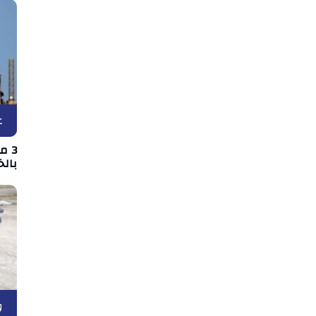
ع
3 
بالخ
و