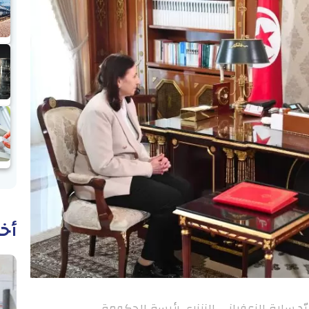
أخب
سارة الزعفراني الزنزري رئيسة الحكومة.