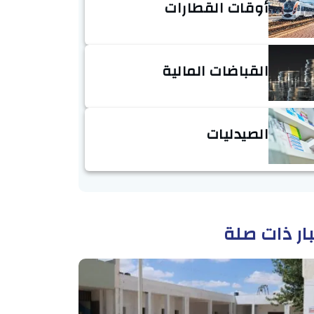
أوقات القطارات
القباضات المالية
الصيدليات
ار ذات صلة