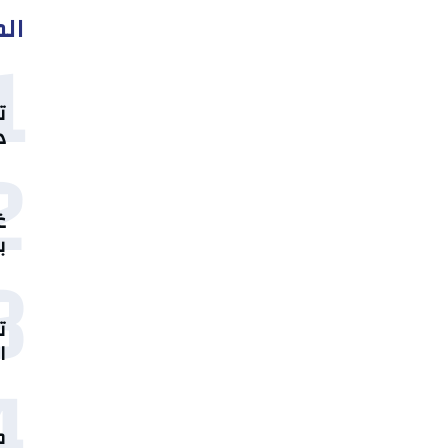
الم
1
ت
د
2
غ
ب
3
ت
ا
4