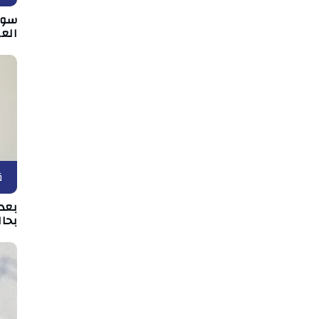
سوس
الع
ق
بعد 
بحال