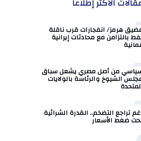
قالات الأكثر إطلاعا
ضيق هرمز/ انفجارات قرب ناقلة
فط بالتزامن مع محادثات إيرانية
ُمانية
ياسي من أصل مصري يشعل سباق
جلس الشيوخ والرئاسة بالولايات
لمتحدة
غم تراجع التضخم.. القدرة الشرائية
حت ضغط الأسعار