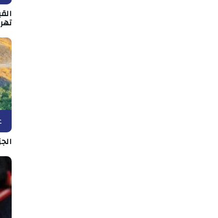
القي
تهر
ع
الج