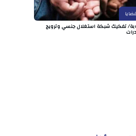
ضايا
بة/ تفكيك شبكة استغلال جنسي وترويج
رات