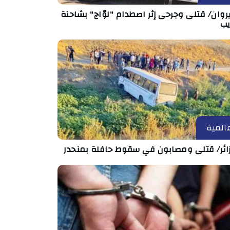
روان/ قتلى وجرحى إثر اصطدام "لوّاج" بشاحنة
يب
المية
زائر/ قتلى ومصابون في سقوط حافلة بمنحدر