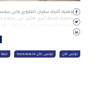
وطنية: أشرف سفيان التنفوري والي سوسة،
وتنظيم النجدة، أمس الاثنين على إجتماع ال
الخطة الجهوية للتدخل في حال حدوث طوارئ
تونس الآن
تونس_الآن tunisnow.tn
خطة 