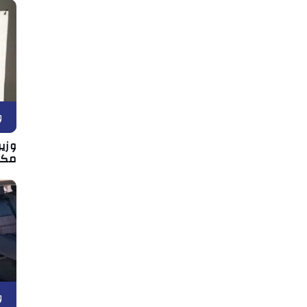
و
وزير
مكان
و