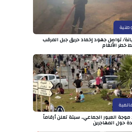
طنية
انة/ تواصل جهود إخماد حريق جبل المرقب
 خطر الألغام
المية
موجة العبور الجماعي.. سبتة تعلن أرقاماً
دة حول المهاجرين